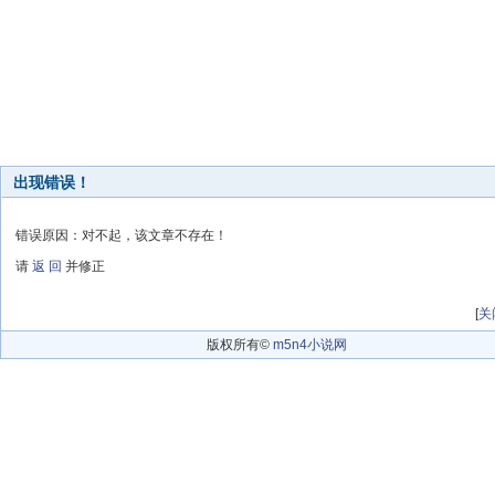
出现错误！
错误原因：对不起，该文章不存在！
请
返 回
并修正
[
关
版权所有©
m5n4小说网