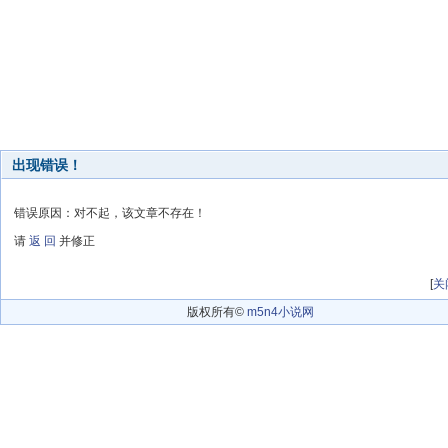
出现错误！
错误原因：对不起，该文章不存在！
请
返 回
并修正
[
关
版权所有©
m5n4小说网