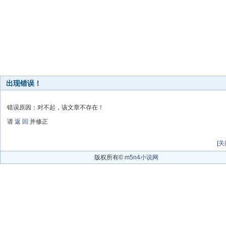
出现错误！
错误原因：对不起，该文章不存在！
请
返 回
并修正
[
关
版权所有©
m5n4小说网