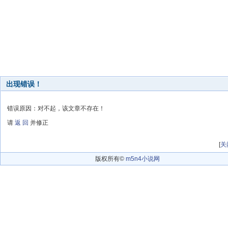
出现错误！
错误原因：对不起，该文章不存在！
请
返 回
并修正
[
关
版权所有©
m5n4小说网