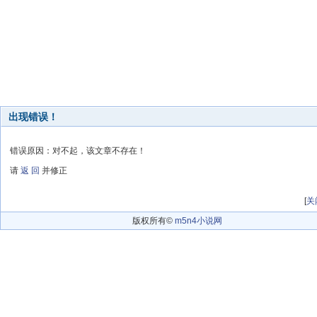
出现错误！
错误原因：对不起，该文章不存在！
请
返 回
并修正
[
关
版权所有©
m5n4小说网