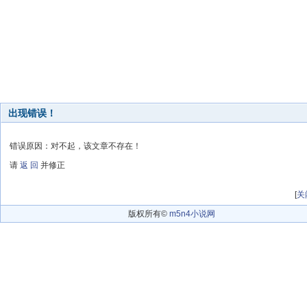
出现错误！
错误原因：对不起，该文章不存在！
请
返 回
并修正
[
关
版权所有©
m5n4小说网