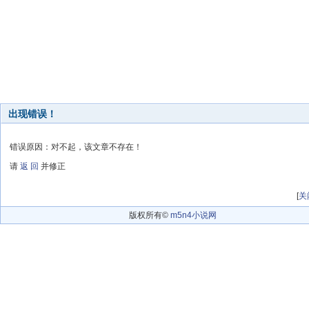
出现错误！
错误原因：对不起，该文章不存在！
请
返 回
并修正
[
关
版权所有©
m5n4小说网