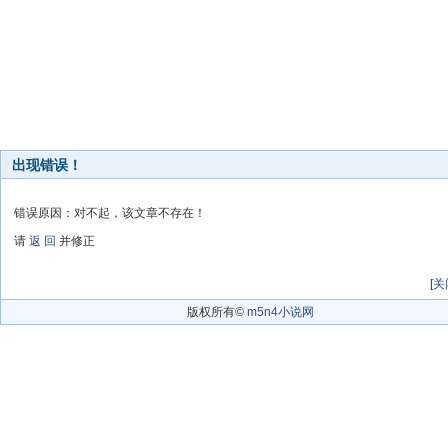
出现错误！
错误原因：对不起，该文章不存在！
请
返 回
并修正
[
关
版权所有©
m5n4小说网